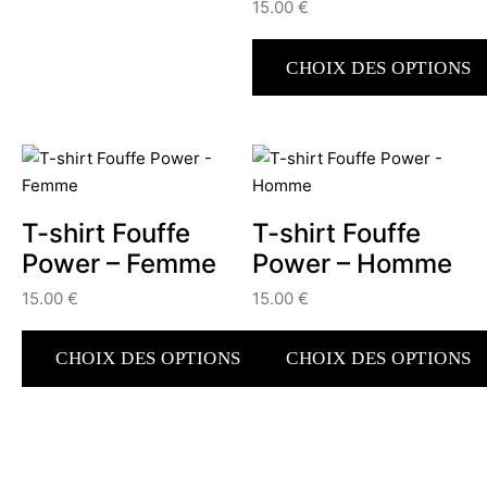
15.00
€
produit
a
CHOIX DES OPTIONS
plusieurs
variations.
Ce
Les
produit
options
a
peuvent
plusieurs
être
variations.
T-shirt Fouffe
T-shirt Fouffe
choisies
Les
Power – Femme
Power – Homme
sur
options
la
15.00
€
15.00
€
peuvent
page
être
du
choisies
CHOIX DES OPTIONS
CHOIX DES OPTIONS
produit
sur
Ce
Ce
la
produit
produit
page
a
a
du
plusieurs
plusieurs