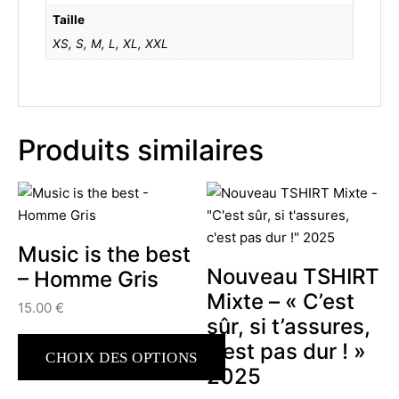
Taille
XS, S, M, L, XL, XXL
Produits similaires
Music is the best
Nouveau TSHIRT
– Homme Gris
Mixte – « C’est
15.00
€
sûr, si t’assures,
c’est pas dur ! »
CHOIX DES OPTIONS
2025
Ce