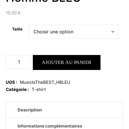
15.00
€
Taille
quantité
AJOUTER AU PANIER
de
Music
is
UGS :
MusicIsTheBEST_HBLEU
the
best
Catégorie :
T-shirt
-
Homme
BLEU
Description
Informations complémentaires