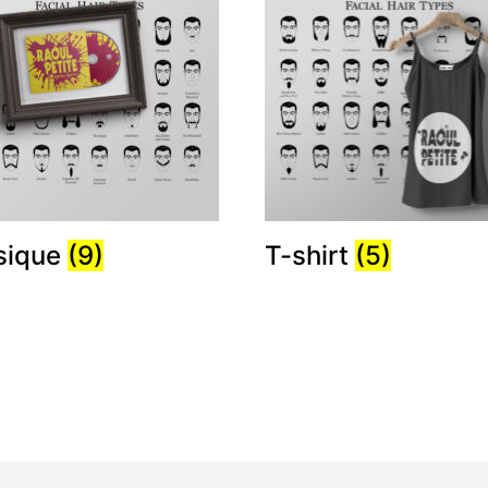
sique
(9)
T-shirt
(5)